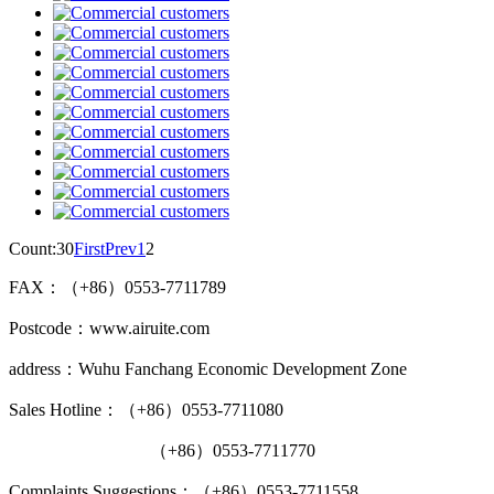
Count:30
First
Prev
1
2
FAX：（+86）0553-7711789
Postcode：www.airuite.com
address：Wuhu Fanchang Economic Development Zone
Sales Hotline：（+86）0553-7711080
（+86）0553-7711770
Complaints Suggestions：（+86）0553-7711558