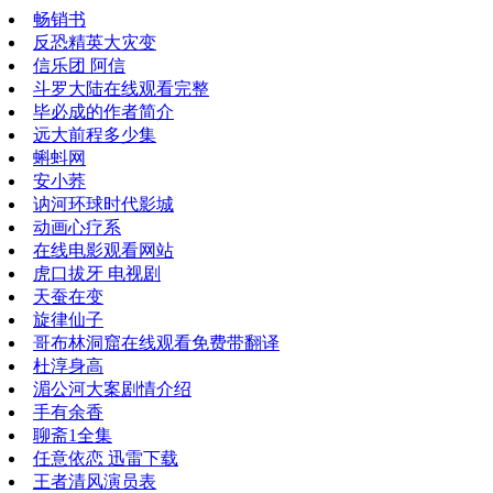
畅销书
反恐精英大灾变
信乐团 阿信
斗罗大陆在线观看完整
毕必成的作者简介
远大前程多少集
蝌蚪网
安小荞
讷河环球时代影城
动画心疗系
在线电影观看网站
虎口拔牙 电视剧
天蚕在变
旋律仙子
哥布林洞窟在线观看免费带翻译
杜淳身高
湄公河大案剧情介绍
手有余香
聊斋1全集
任意依恋 迅雷下载
王者清风演员表