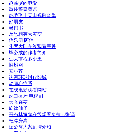
赵薇演的电影
重装警察粤语
鸡毛飞上天电视剧全集
好朋友
畅销书
反恐精英大灾变
信乐团 阿信
斗罗大陆在线观看完整
毕必成的作者简介
远大前程多少集
蝌蚪网
安小荞
讷河环球时代影城
动画心疗系
在线电影观看网站
虎口拔牙 电视剧
天蚕在变
旋律仙子
哥布林洞窟在线观看免费带翻译
杜淳身高
湄公河大案剧情介绍