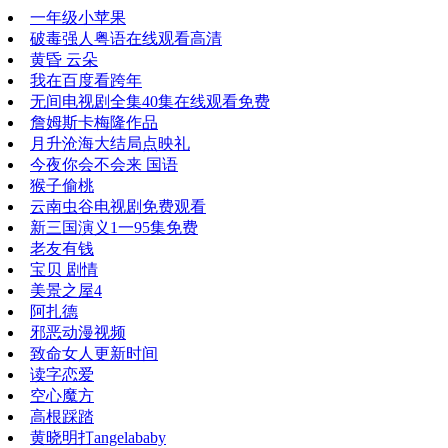
一年级小苹果
破毒强人粤语在线观看高清
黄昏 云朵
我在百度看跨年
无间电视剧全集40集在线观看免费
詹姆斯卡梅隆作品
月升沧海大结局点映礼
今夜你会不会来 国语
猴子偷桃
云南虫谷电视剧免费观看
新三国演义1一95集免费
老友有钱
宝贝 剧情
美景之屋4
阿扎德
邪恶动漫视频
致命女人更新时间
读字恋爱
空心魔方
高根踩踏
黄晓明打angelababy