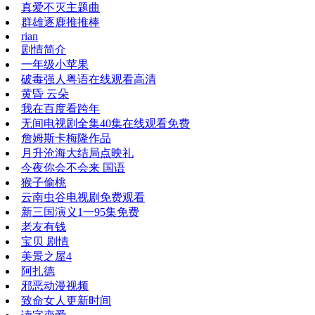
真爱不灭主题曲
群雄逐鹿推推棒
rian
剧情简介
一年级小苹果
破毒强人粤语在线观看高清
黄昏 云朵
我在百度看跨年
无间电视剧全集40集在线观看免费
詹姆斯卡梅隆作品
月升沧海大结局点映礼
今夜你会不会来 国语
猴子偷桃
云南虫谷电视剧免费观看
新三国演义1一95集免费
老友有钱
宝贝 剧情
美景之屋4
阿扎德
邪恶动漫视频
致命女人更新时间