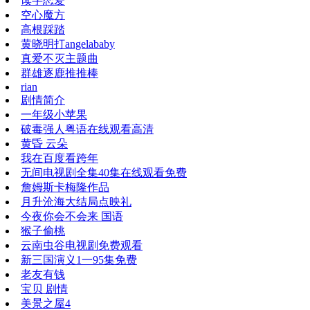
读字恋爱
空心魔方
高根踩踏
黄晓明打angelababy
真爱不灭主题曲
群雄逐鹿推推棒
rian
剧情简介
一年级小苹果
破毒强人粤语在线观看高清
黄昏 云朵
我在百度看跨年
无间电视剧全集40集在线观看免费
詹姆斯卡梅隆作品
月升沧海大结局点映礼
今夜你会不会来 国语
猴子偷桃
云南虫谷电视剧免费观看
新三国演义1一95集免费
老友有钱
宝贝 剧情
美景之屋4