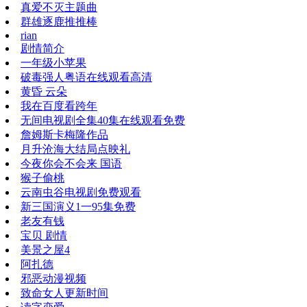
真爱不灭主题曲
群雄逐鹿推推棒
rian
剧情简介
一年级小苹果
破毒强人粤语在线观看高清
黄昏 云朵
我在百度看跨年
无间电视剧全集40集在线观看免费
詹姆斯卡梅隆作品
月升沧海大结局点映礼
今夜你会不会来 国语
猴子偷桃
云南虫谷电视剧免费观看
新三国演义1一95集免费
老友有钱
宝贝 剧情
美景之屋4
阿扎德
邪恶动漫视频
致命女人更新时间