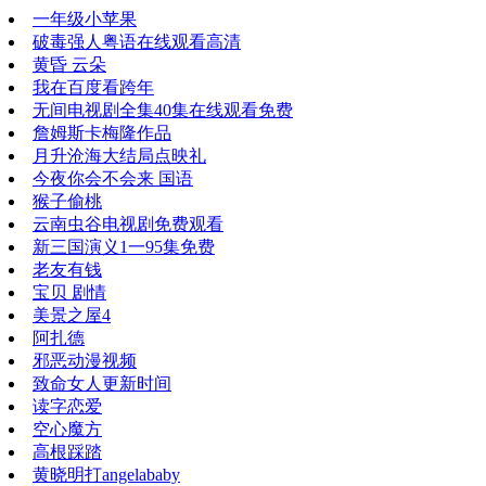
一年级小苹果
破毒强人粤语在线观看高清
黄昏 云朵
我在百度看跨年
无间电视剧全集40集在线观看免费
詹姆斯卡梅隆作品
月升沧海大结局点映礼
今夜你会不会来 国语
猴子偷桃
云南虫谷电视剧免费观看
新三国演义1一95集免费
老友有钱
宝贝 剧情
美景之屋4
阿扎德
邪恶动漫视频
致命女人更新时间
读字恋爱
空心魔方
高根踩踏
黄晓明打angelababy