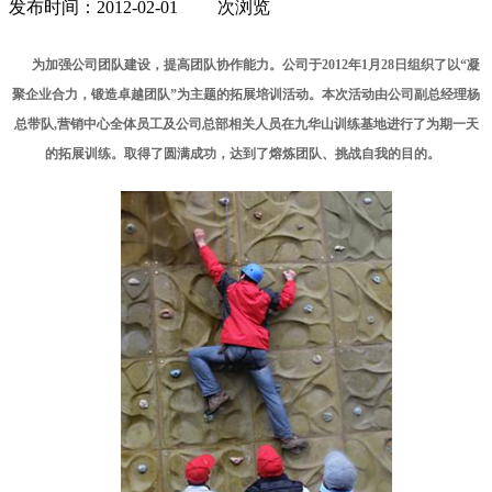
发布时间：2012-02-01
次浏览
为加强公司团队建设，提高团队协作能力。公司于
2012
年
1
月
28
日组织了以
“
凝
聚企业合力，锻造卓越团队
”
为主题的拓展培训活动。本次活动由公司副总经理杨
总带队
,
营销中心全体员工及公司总部相关人员在九华山训练基地进行了为期一天
的拓展训练。取得了圆满成功，达到了熔炼团队、挑战自我的目的。