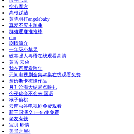
读字恋爱
空心魔方
高根踩踏
黄晓明打angelababy
真爱不灭主题曲
群雄逐鹿推推棒
rian
剧情简介
一年级小苹果
破毒强人粤语在线观看高清
黄昏 云朵
我在百度看跨年
无间电视剧全集40集在线观看免费
詹姆斯卡梅隆作品
月升沧海大结局点映礼
今夜你会不会来 国语
猴子偷桃
云南虫谷电视剧免费观看
新三国演义1一95集免费
老友有钱
宝贝 剧情
美景之屋4