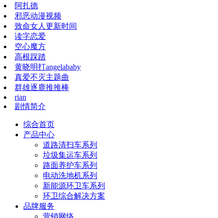
阿扎德
邪恶动漫视频
致命女人更新时间
读字恋爱
空心魔方
高根踩踏
黄晓明打angelababy
真爱不灭主题曲
群雄逐鹿推推棒
rian
剧情简介
综合首页
产品中心
道路清扫车系列
垃圾集运车系列
路面养护车系列
电动洗地机系列
新能源环卫车系列
环卫综合解决方案
品牌服务
营销网络