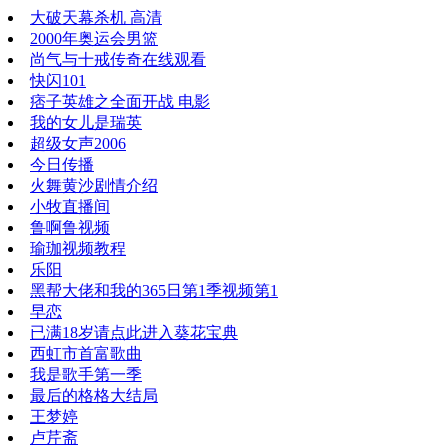
大破天幕杀机 高清
2000年奥运会男篮
尚气与十戒传奇在线观看
快闪101
痞子英雄之全面开战 电影
我的女儿是瑞英
超级女声2006
今日传播
火舞黄沙剧情介绍
小牧直播间
鲁啊鲁视频
瑜珈视频教程
乐阳
黑帮大佬和我的365日第1季视频第1
早恋
已满18岁请点此进入葵花宝典
西虹市首富歌曲
我是歌手第一季
最后的格格大结局
王梦婷
卢芹斋