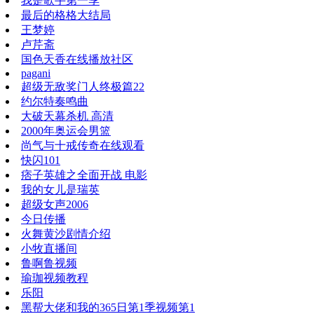
我是歌手第一季
最后的格格大结局
王梦婷
卢芹斋
国色天香在线播放社区
pagani
超级无敌奖门人终极篇22
约尔特奏鸣曲
大破天幕杀机 高清
2000年奥运会男篮
尚气与十戒传奇在线观看
快闪101
痞子英雄之全面开战 电影
我的女儿是瑞英
超级女声2006
今日传播
火舞黄沙剧情介绍
小牧直播间
鲁啊鲁视频
瑜珈视频教程
乐阳
黑帮大佬和我的365日第1季视频第1