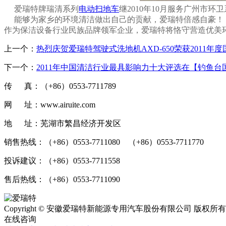
爱瑞特牌瑞清系列
电动扫地车
继2010年10月服务广州市
能够为家乡的环境清洁做出自己的贡献，爱瑞特倍感自豪！
作为保洁设备行业民族品牌领军企业，爱瑞特将恪守营造优美
上一个：
热烈庆贺爱瑞特驾驶式洗地机AXD-650荣获2011
下一个：
2011年中国清洁行业最具影响力十大评选在【钓鱼台
传 真：（+86）0553-7711789
网 址：www.airuite.com
地 址：芜湖市繁昌经济开发区
销售热线：（+86）0553-7711080 （+86）0553-7711770
投诉建议：（+86）0553-7711558
售后热线：（+86）0553-7711090
Copyright © 安徽爱瑞特新能源专用汽车股份有限公司 版
在线咨询