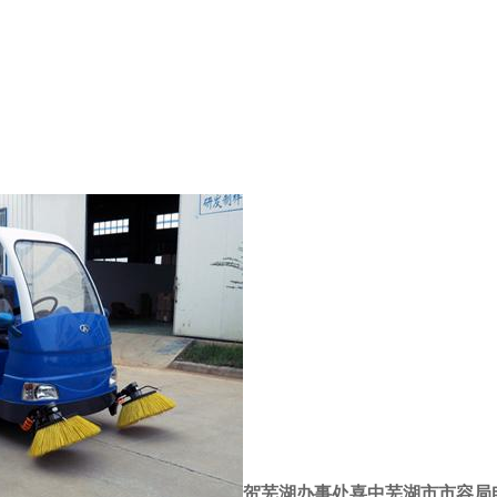
贺芜湖办事处喜中芜湖市市容局