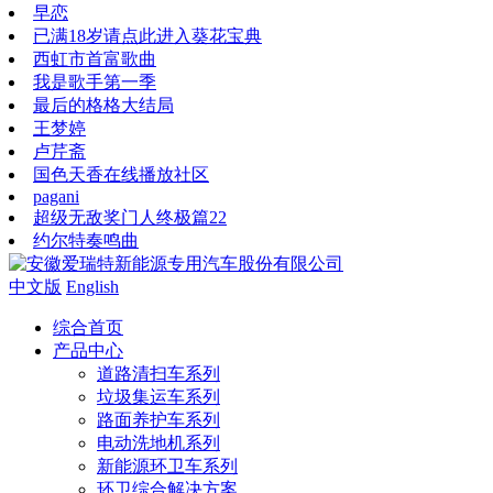
早恋
已满18岁请点此进入葵花宝典
西虹市首富歌曲
我是歌手第一季
最后的格格大结局
王梦婷
卢芹斋
国色天香在线播放社区
pagani
超级无敌奖门人终极篇22
约尔特奏鸣曲
中文版
English
综合首页
产品中心
道路清扫车系列
垃圾集运车系列
路面养护车系列
电动洗地机系列
新能源环卫车系列
环卫综合解决方案