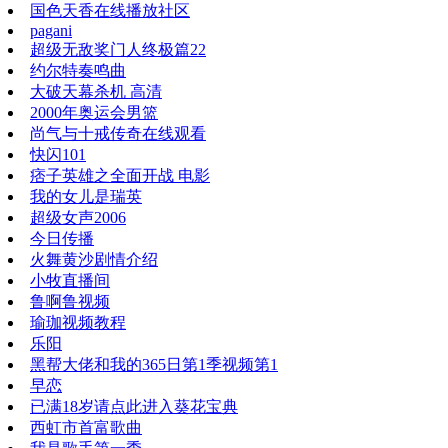
国色天香在线播放社区
pagani
超级无敌奖门人终极篇22
约尔特奏鸣曲
大破天幕杀机 高清
2000年奥运会男篮
尚气与十戒传奇在线观看
快闪101
痞子英雄之全面开战 电影
我的女儿是瑞英
超级女声2006
今日传播
火舞黄沙剧情介绍
小牧直播间
鲁啊鲁视频
瑜珈视频教程
乐阳
黑帮大佬和我的365日第1季视频第1
早恋
已满18岁请点此进入葵花宝典
西虹市首富歌曲