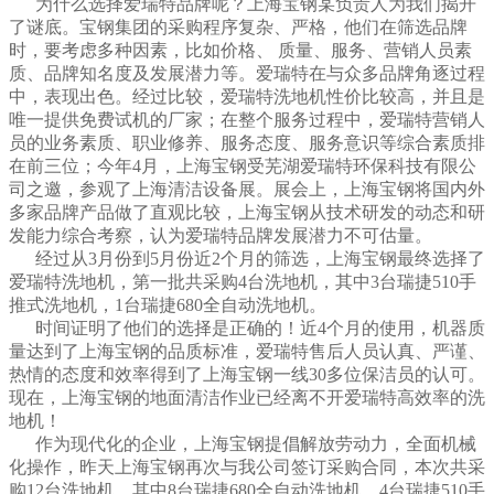
为什么选择爱瑞特品牌呢？上海宝钢某负责人为我们揭开
了谜底。宝钢集团的采购程序复杂、严格，他们在筛选品牌
时，要考虑多种因素，比如价格、 质量、服务、营销人员素
质、品牌知名度及发展潜力等。爱瑞特在与众多品牌角逐过程
中，表现出色。经过比较，爱瑞特洗地机性价比较高，并且是
唯一提供免费试机的厂家；在整个服务过程中，爱瑞特营销人
员的业务素质、职业修养、服务态度、服务意识等综合素质排
在前三位；今年4月，上海宝钢受芜湖爱瑞特环保科技有限公
司之邀，参观了上海清洁设备展。展会上，上海宝钢将国内外
多家品牌产品做了直观比较，上海宝钢从技术研发的动态和研
发能力综合考察，认为爱瑞特品牌发展潜力不可估量。
经过从3月份到5月份近2个月的筛选，上海宝钢最终选择了
爱瑞特洗地机，第一批共采购4台洗地机，其中3台瑞捷510手
推式洗地机，1台瑞捷680全自动洗地机。
时间证明了他们的选择是正确的！近4个月的使用，机器质
量达到了上海宝钢的品质标准，爱瑞特售后人员认真、严谨、
热情的态度和效率得到了上海宝钢一线30多位保洁员的认可。
现在，上海宝钢的地面清洁作业已经离不开爱瑞特高效率的洗
地机！
作为现代化的企业，上海宝钢提倡解放劳动力，全面机械
化操作，昨天上海宝钢再次与我公司签订采购合同，本次共采
购12台洗地机，其中8台瑞捷680全自动洗地机，4台瑞捷510手