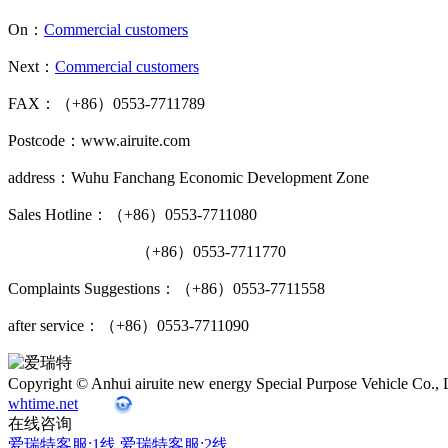
On：
Commercial customers
Next：
Commercial customers
FAX：（+86）0553-7711789
Postcode：www.airuite.com
address：Wuhu Fanchang Economic Development Zone
Sales Hotline：（+86）0553-7711080
（+86）0553-7711770
Complaints Suggestions：（+86）0553-7711558
after service：（+86）0553-7711090
Copyright © Anhui airuite new energy Special Purpose Vehicle 
whtime.net
在线咨询
爱瑞特客服:1线
爱瑞特客服:2线