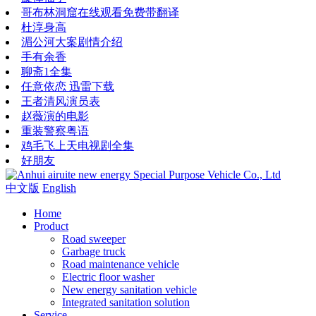
哥布林洞窟在线观看免费带翻译
杜淳身高
湄公河大案剧情介绍
手有余香
聊斋1全集
任意依恋 迅雷下载
王者清风演员表
赵薇演的电影
重装警察粤语
鸡毛飞上天电视剧全集
好朋友
中文版
English
Home
Product
Road sweeper
Garbage truck
Road maintenance vehicle
Electric floor washer
New energy sanitation vehicle
Integrated sanitation solution
Service