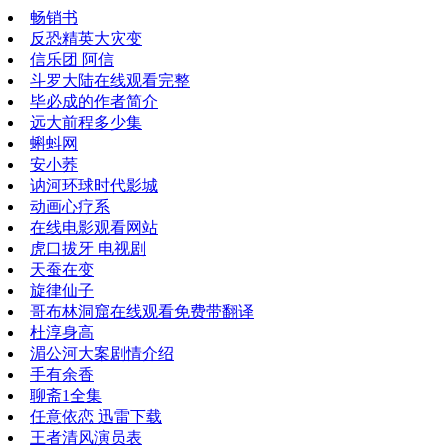
畅销书
反恐精英大灾变
信乐团 阿信
斗罗大陆在线观看完整
毕必成的作者简介
远大前程多少集
蝌蚪网
安小荞
讷河环球时代影城
动画心疗系
在线电影观看网站
虎口拔牙 电视剧
天蚕在变
旋律仙子
哥布林洞窟在线观看免费带翻译
杜淳身高
湄公河大案剧情介绍
手有余香
聊斋1全集
任意依恋 迅雷下载
王者清风演员表