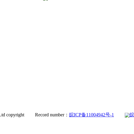
Co., Ltd copyright Record number：
皖ICP备11004942号-1
皖