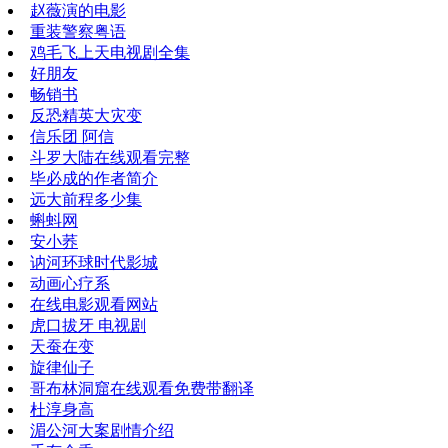
赵薇演的电影
重装警察粤语
鸡毛飞上天电视剧全集
好朋友
畅销书
反恐精英大灾变
信乐团 阿信
斗罗大陆在线观看完整
毕必成的作者简介
远大前程多少集
蝌蚪网
安小荞
讷河环球时代影城
动画心疗系
在线电影观看网站
虎口拔牙 电视剧
天蚕在变
旋律仙子
哥布林洞窟在线观看免费带翻译
杜淳身高
湄公河大案剧情介绍