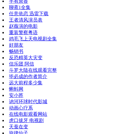
手有余香
聊斋1全集
任意依恋 迅雷下载
王者清风演员表
赵薇演的电影
重装警察粤语
鸡毛飞上天电视剧全集
好朋友
畅销书
反恐精英大灾变
信乐团 阿信
斗罗大陆在线观看完整
毕必成的作者简介
远大前程多少集
蝌蚪网
安小荞
讷河环球时代影城
动画心疗系
在线电影观看网站
虎口拔牙 电视剧
天蚕在变
旋律仙子