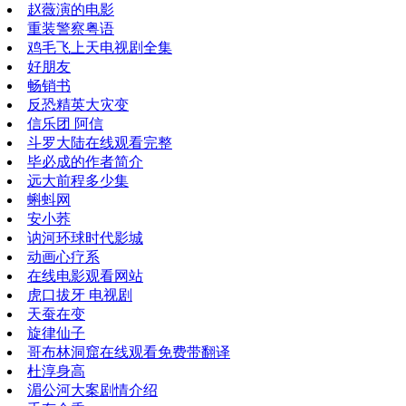
赵薇演的电影
重装警察粤语
鸡毛飞上天电视剧全集
好朋友
畅销书
反恐精英大灾变
信乐团 阿信
斗罗大陆在线观看完整
毕必成的作者简介
远大前程多少集
蝌蚪网
安小荞
讷河环球时代影城
动画心疗系
在线电影观看网站
虎口拔牙 电视剧
天蚕在变
旋律仙子
哥布林洞窟在线观看免费带翻译
杜淳身高
湄公河大案剧情介绍