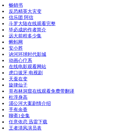
畅销书
反恐精英大灾变
信乐团 阿信
斗罗大陆在线观看完整
毕必成的作者简介
远大前程多少集
蝌蚪网
安小荞
讷河环球时代影城
动画心疗系
在线电影观看网站
虎口拔牙 电视剧
天蚕在变
旋律仙子
哥布林洞窟在线观看免费带翻译
杜淳身高
湄公河大案剧情介绍
手有余香
聊斋1全集
任意依恋 迅雷下载
王者清风演员表