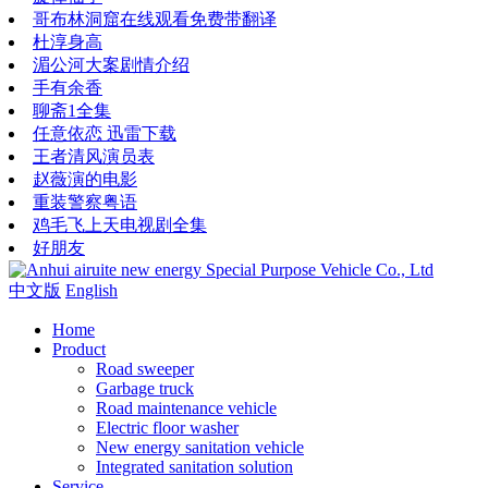
哥布林洞窟在线观看免费带翻译
杜淳身高
湄公河大案剧情介绍
手有余香
聊斋1全集
任意依恋 迅雷下载
王者清风演员表
赵薇演的电影
重装警察粤语
鸡毛飞上天电视剧全集
好朋友
中文版
English
Home
Product
Road sweeper
Garbage truck
Road maintenance vehicle
Electric floor washer
New energy sanitation vehicle
Integrated sanitation solution
Service