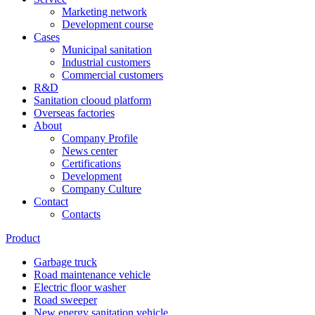
Marketing network
​​​​​Development course
Cases
Municipal sanitation
Industrial customers
Commercial customers
R&D
Sanitation clooud platform
Overseas factories
About
Company Profile
News center
Certifications
Development
Company Culture
Contact
Contacts
Product
Garbage truck
Road maintenance vehicle
Electric floor washer
Road sweeper
New energy sanitation vehicle