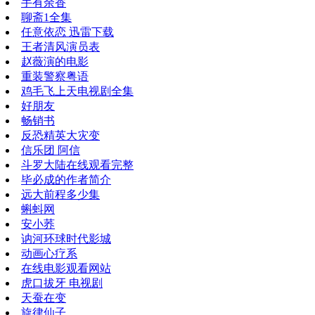
手有余香
聊斋1全集
任意依恋 迅雷下载
王者清风演员表
赵薇演的电影
重装警察粤语
鸡毛飞上天电视剧全集
好朋友
畅销书
反恐精英大灾变
信乐团 阿信
斗罗大陆在线观看完整
毕必成的作者简介
远大前程多少集
蝌蚪网
安小荞
讷河环球时代影城
动画心疗系
在线电影观看网站
虎口拔牙 电视剧
天蚕在变
旋律仙子