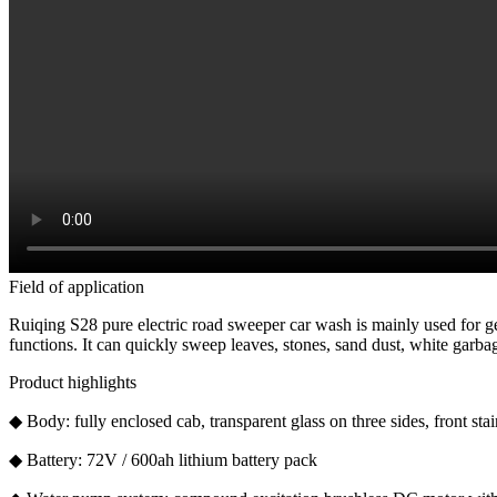
Field of application
Ruiqing S28 pure electric road sweeper car wash is mainly used for g
functions. It can quickly sweep leaves, stones, sand dust, white garb
Product highlights
◆ Body: fully enclosed cab, transparent glass on three sides, front sta
◆ Battery: 72V / 600ah lithium battery pack